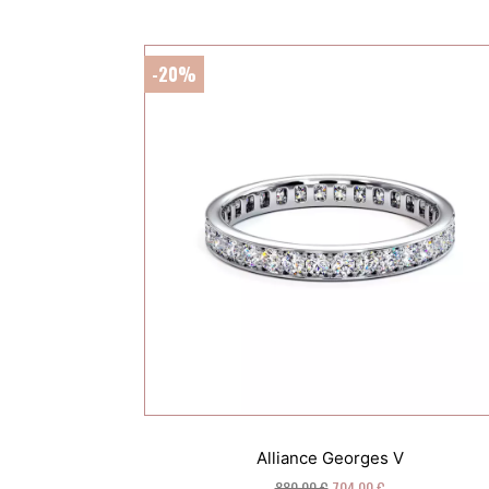
-20%
Alliance Georges V
880,00 €
704,00 €