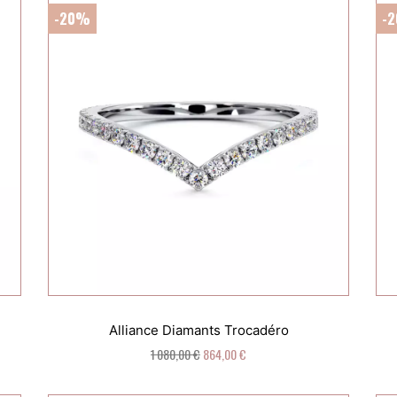
-20%
-
Alliance Diamants Trocadéro
1 080,00 €
864,00 €