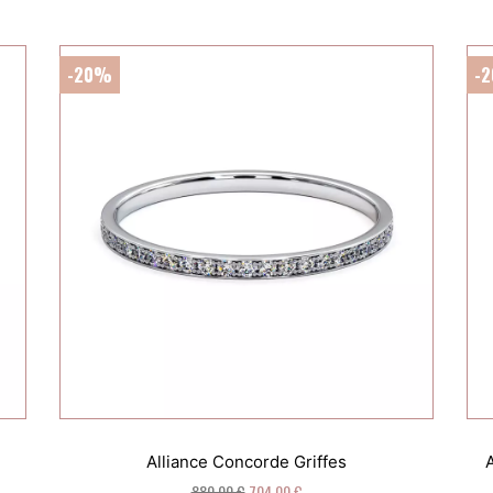
-20%
-
Alliance Concorde Griffes
880,00 €
704,00 €