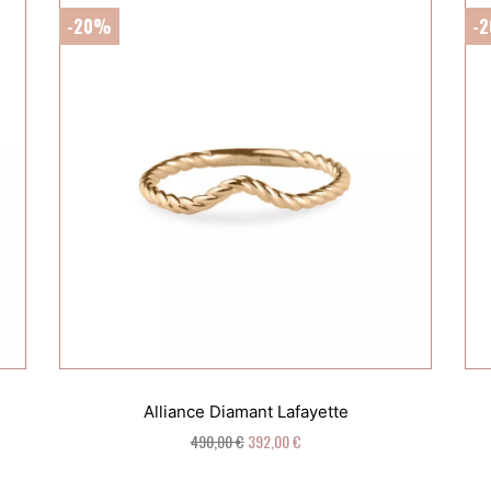
-20%
-
Alliance Diamant Lafayette
490,00 €
392,00 €