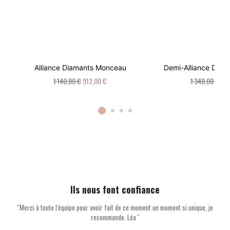
Alliance Diamants Monceau
Demi-Alliance Diam
1 140,00 €
912,00 €
1 340,00 €
1 0
Ils nous font confiance
''Merci à toute l'équipe pour avoir fait de ce moment un moment si unique, je
recommande. Léa ''