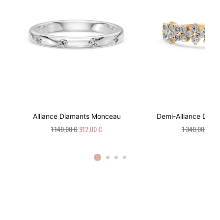
Alliance Diamants Monceau
Demi-Alliance Diam
1 140,00 €
912,00 €
1 340,00 €
1 0