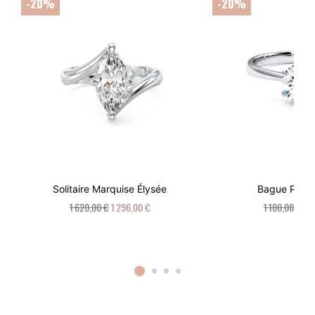
-20%
-20%
Solitaire Marquise Élysée
Bague Palai
1 620,00 €
1 296,00 €
1 100,00 €
88