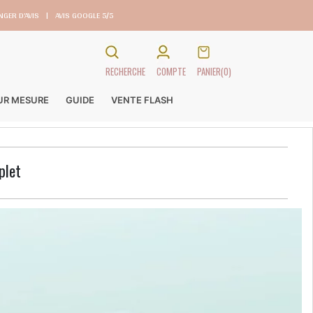
GER D’AVIS
|
AVIS GOOGLE 5/5
RECHERCHE
COMPTE
PANIER
(0)
SUR MESURE
GUIDE
VENTE FLASH
plet