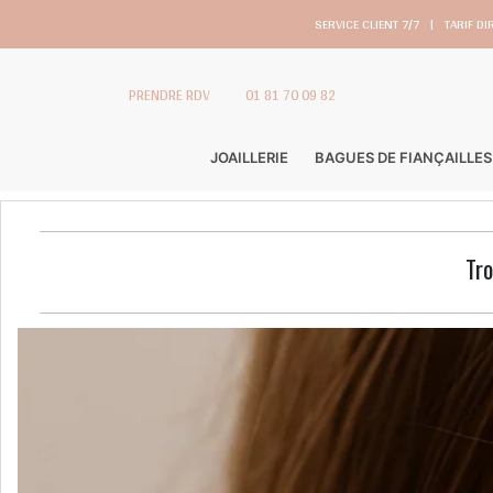
SERVICE CLIENT 7/7
|
TARIF DI
PRENDRE RDV
01 81 70 09 82
JOAILLERIE
BAGUES DE FIANÇAILLES
Tro