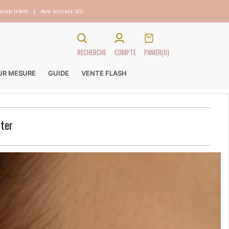
GER D’AVIS
|
AVIS GOOGLE 5/5
RECHERCHE
COMPTE
PANIER
(0)
SUR MESURE
GUIDE
VENTE FLASH
iter