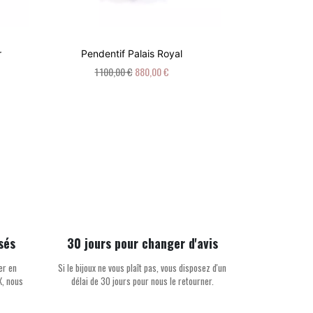
r
Pendentif Palais Royal
Pendent
1 100,00 €
880,00 €
1 100,
sés
30 jours pour changer d'avis
er en
Si le bijoux ne vous plaît pas, vous disposez d'un
X, nous
délai de 30 jours pour nous le retourner.