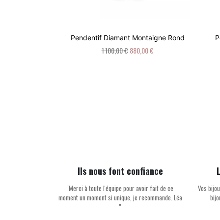
V Diamant Rond
Pendentif Diamant Montaigne Rond
P
216,00 €
1 100,00 €
880,00 €
Ils nous font confiance
''Merci à toute l'équipe pour avoir fait de ce
Vos bijou
moment un moment si unique, je recommande. Léa
bij
''