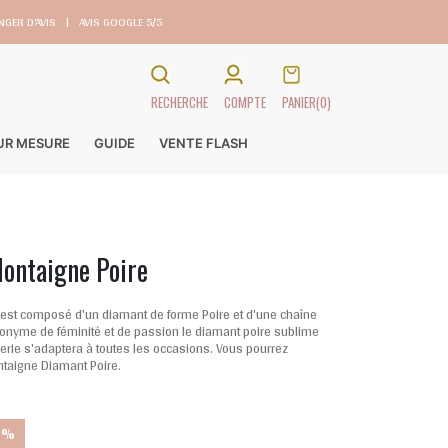
GER D’AVIS
|
AVIS GOOGLE 5/5
RECHERCHE
COMPTE
PANIER
(0)
SUR MESURE
GUIDE
VENTE FLASH
ontaigne Poire
 est composé d'un diamant de forme Poire et d'une chaîne
ynonyme de féminité et de passion le diamant poire sublime
llerie s'adaptera à toutes les occasions. Vous pourrez
ntaigne Diamant Poire.
0%