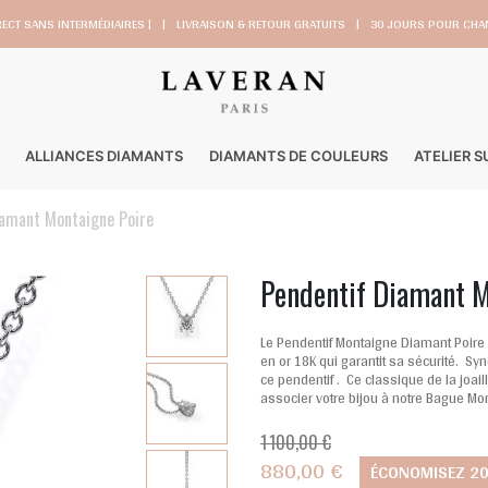
RECT SANS INTERMÉDIAIRES |
|
LIVRAISON & RETOUR GRATUITS
|
30 JOURS POUR CHAN
ALLIANCES DIAMANTS
DIAMANTS DE COULEURS
ATELIER 
iamant Montaigne Poire
Pendentif Diamant M
Le Pendentif Montaigne Diamant Poire
en or 18K qui garantit sa sécurité. S
ce pendentif . Ce classique de la joai
associer votre bijou à notre Bague Mo
1 100,00 €
880,00 €
ÉCONOMISEZ 2