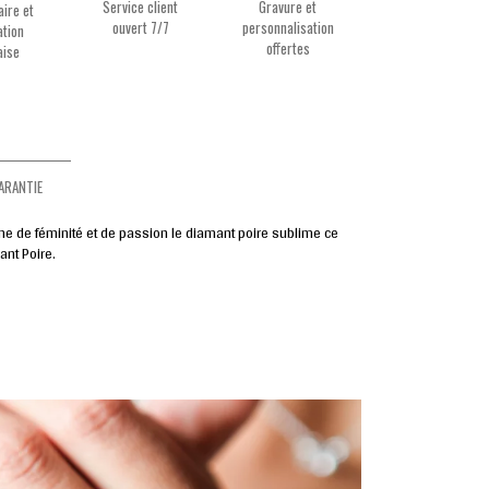
Service client
Gravure et
aire et
ouvert 7/7
personnalisation
ation
offertes
aise
ARANTIE
me de féminité et de passion le diamant poire sublime ce
ant Poire.