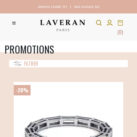
SERVICE CLIENT 7/7
|
AVIS GOOGLE 5/5
(0)
PROMOTIONS
FILTRER
-20%