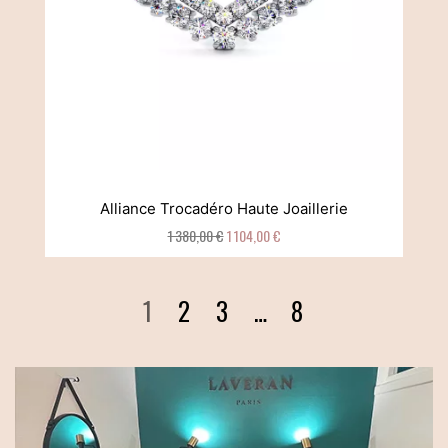
Alliance Trocadéro Haute Joaillerie
1 380,00 €
1 104,00 €
1
2
3
…
8