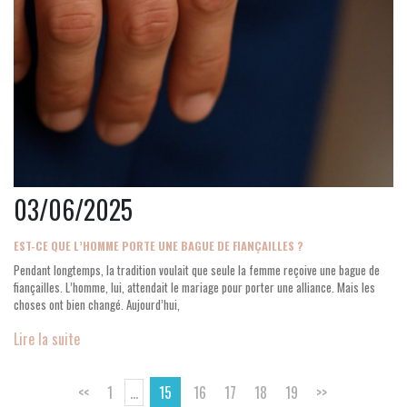
03/06/2025
EST-CE QUE L’HOMME PORTE UNE BAGUE DE FIANÇAILLES ?
Pendant longtemps, la tradition voulait que seule la femme reçoive une bague de
fiançailles. L’homme, lui, attendait le mariage pour porter une alliance. Mais les
choses ont bien changé. Aujourd’hui,
Lire la suite
<<
1
...
15
16
17
18
19
>>