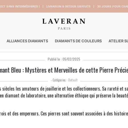
RECT SANS INTERMÉDIAIRES |
|
LIVRAISON & RETOUR GRATUITS
|
30 JOURS POUR CHAN
ALLIANCES DIAMANTS
DIAMANTS DE COULEURS
ATELIER 
Publié le : 05/02/2025
mant Bleu : Mystères et Merveilles de cette Pierre Préci
- Catégories :
Default
siècles les amateurs de joaillerie et les collectionneurs. Sa rareté et s
 en diamant de laboratoire, une alternative éthique qui préserve la beau
 rois et des empereurs. Ces pierres sont souvent associées à des histoir