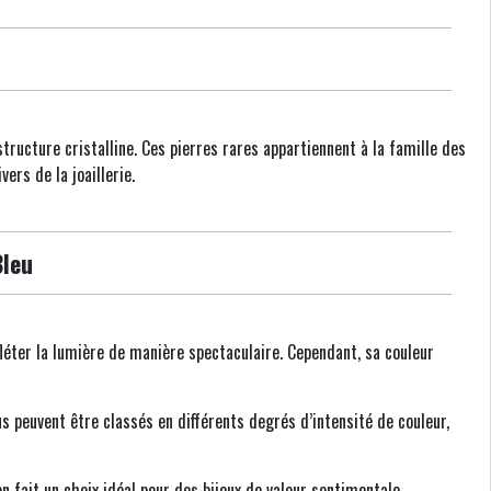
tructure cristalline. Ces pierres rares appartiennent à la famille des
rs de la joaillerie.
Bleu
éter la lumière de manière spectaculaire. Cependant, sa couleur
s peuvent être classés en différents degrés d’intensité de couleur,
n fait un choix idéal pour des bijoux de valeur sentimentale.