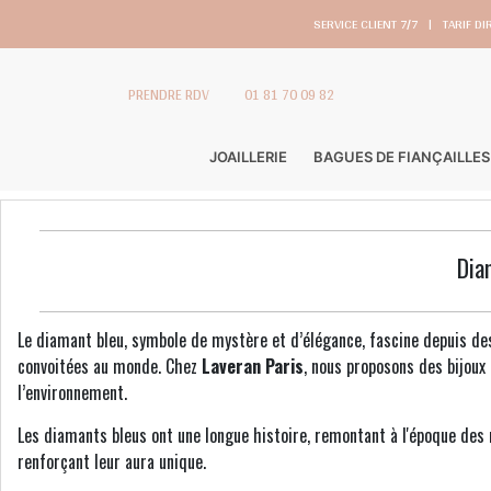
SERVICE CLIENT 7/7
|
TARIF DI
PRENDRE RDV
01 81 70 09 82
JOAILLERIE
BAGUES DE FIANÇAILLES
Dia
Le diamant bleu, symbole de mystère et d’élégance, fascine depuis des 
convoitées au monde. Chez
Laveran Paris
, nous proposons des bijoux
l’environnement.
Les diamants bleus ont une longue histoire, remontant à l'époque des
renforçant leur aura unique.