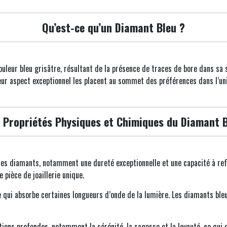
Qu’est-ce qu’un Diamant Bleu ?
uleur bleu grisâtre, résultant de la présence de traces de bore dans sa s
ur aspect exceptionnel les placent au sommet des préférences dans l’unive
 Propriétés Physiques et Chimiques du Diamant 
s diamants, notamment une dureté exceptionnelle et une capacité à refl
e pièce de joaillerie unique.
 qui absorbe certaines longueurs d’onde de la lumière. Les diamants bleu
tions profondes, notamment la sérénité, la sagesse et la loyauté, ce qui e