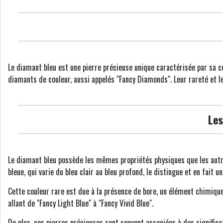
Le diamant bleu est une pierre précieuse unique caractérisée par sa co
diamants de couleur, aussi appelés "Fancy Diamonds". Leur rareté et le
Les
Le diamant bleu possède les mêmes propriétés physiques que les autre
bleue, qui varie du bleu clair au bleu profond, le distingue et en fait un
Cette couleur rare est due à la présence de bore, un élément chimique
allant de "Fancy Light Blue" à "Fancy Vivid Blue".
De plus, ces pierres précieuses sont souvent associées à des significa