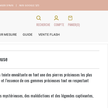
GER D’AVIS
|
AVIS GOOGLE 5/5
RECHERCHE
COMPTE
PANIER
(0)
SUR MESURE
GUIDE
VENTE FLASH
euse
a teinte envoûtante en font une des pierres précieuses les plus
té et l’essence de ces gemmes précieuses tout en respectant
es mystérieuses, des malédictions et des légendes captivantes,