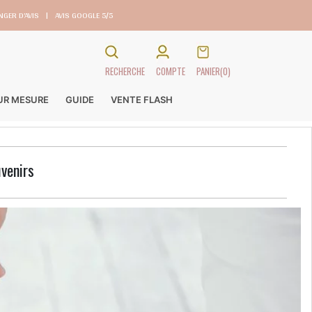
GER D’AVIS
|
AVIS GOOGLE 5/5
RECHERCHE
COMPTE
PANIER
(0)
SUR MESURE
GUIDE
VENTE FLASH
uvenirs