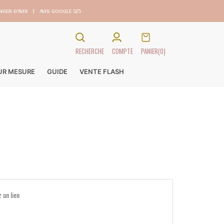
GER D’AVIS
|
AVIS GOOGLE 5/5
RECHERCHE
COMPTE
PANIER
(0)
SUR MESURE
GUIDE
VENTE FLASH
 un lien