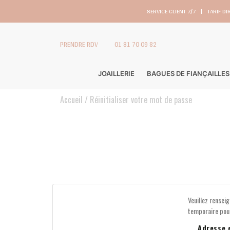
SERVICE CLIENT 7/7
|
TARIF DI
PRENDRE RDV
01 81 70 09 82
JOAILLERIE
BAGUES DE FIANÇAILLES
Accueil
Réinitialiser votre mot de passe
Veuillez renseig
temporaire pour
Adresse 