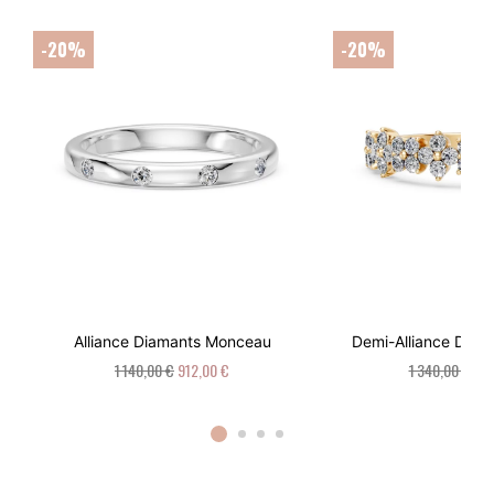
-20%
-20%
Alliance Diamants Monceau
Demi-Alliance Diam
1 140,00 €
912,00 €
1 340,00 €
1 0