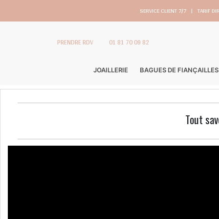
SERVICE CLIENT 7/7
|
TARIF DI
PRENDRE RDV
01 81 70 09 82
JOAILLERIE
BAGUES DE FIANÇAILLES
Tout savo