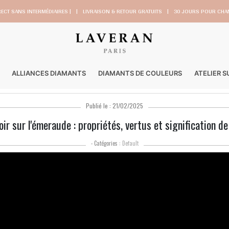
RECT SANS INTERMÉDIAIRES |
|
LIVRAISON & RETOUR GRATUITS
|
30 JOURS POUR CHAN
ALLIANCES DIAMANTS
DIAMANTS DE COULEURS
ATELIER 
Publié le : 21/02/2025
ir sur l'émeraude : propriétés, vertus et signification de
- Catégories :
Default