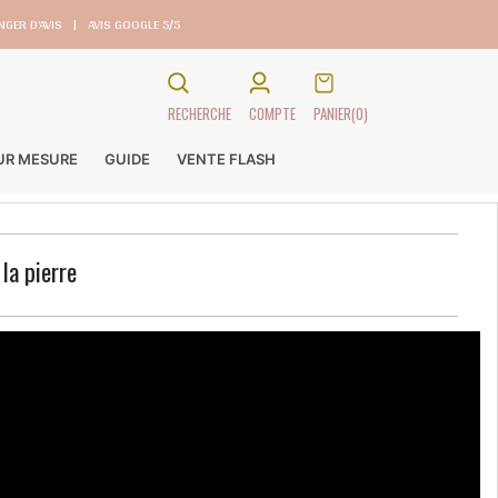
GER D’AVIS
|
AVIS GOOGLE 5/5
RECHERCHE
COMPTE
PANIER
(0)
SUR MESURE
GUIDE
VENTE FLASH
 la pierre