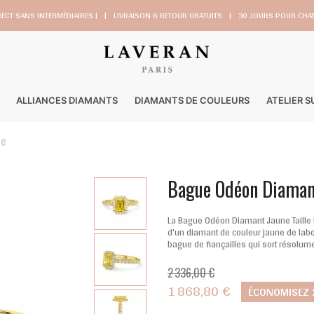
RECT SANS INTERMÉDIAIRES |
|
LIVRAISON & RETOUR GRATUITS
|
30 JOURS POUR CHAN
ALLIANCES DIAMANTS
DIAMANTS DE COULEURS
ATELIER 
de
Bague Odéon Diamant
La Bague Odéon Diamant Jaune Taille 
d'un diamant de couleur jaune de labor
bague de fiançailles qui sort résolumen
2 336,00 €
1 868,80 €
ÉCONOMISEZ