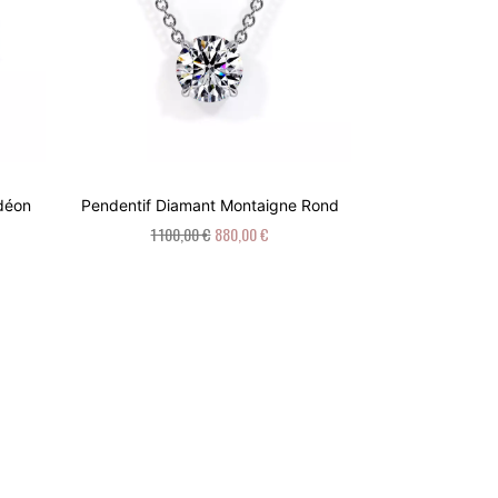
Pendentif Diam
Odéon
Pendentif Diamant Montaigne Rond
1 100,
1 100,00 €
880,00 €