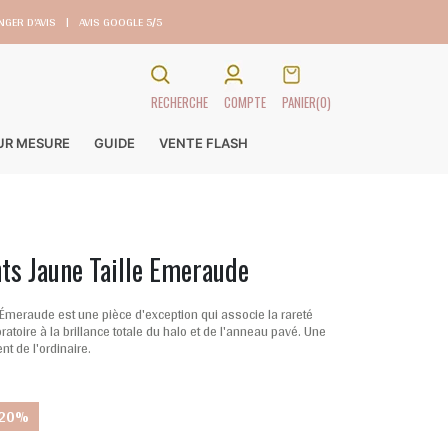
GER D’AVIS
|
AVIS GOOGLE 5/5
RECHERCHE
COMPTE
PANIER
(0)
SUR MESURE
GUIDE
VENTE FLASH
s Jaune Taille Emeraude
Émeraude est une pièce d'exception qui associe la rareté
atoire à la brillance totale du halo et de l'anneau pavé. Une
t de l'ordinaire.
 20%