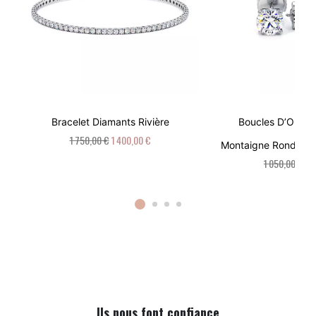
Bracelet Diamants Rivière
Boucles D’Oreill
1 750,00 €
1 400,00 €
Montaigne Rond : Br
1 050,00 €
84
Ils nous font confiance