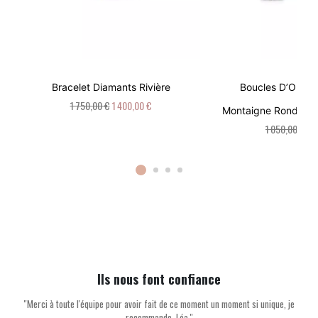
Bracelet Diamants Rivière
Boucles D’Oreill
1 750,00 €
1 400,00 €
Montaigne Rond : Br
1 050,00 €
84
Ils nous font confiance
''Merci à toute l'équipe pour avoir fait de ce moment un moment si unique, je
recommande. Léa ''