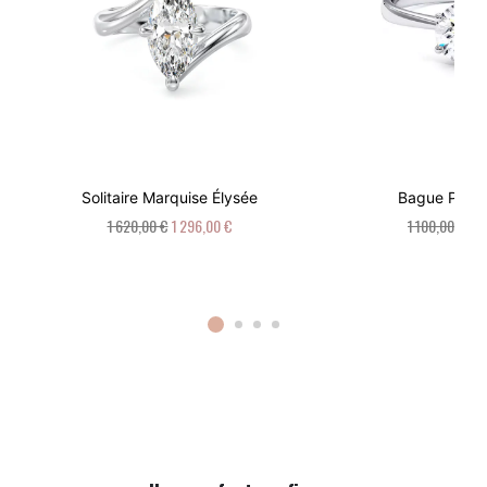
Solitaire Marquise Élysée
Bague Palai
1 620,00 €
1 296,00 €
1 100,00 €
88