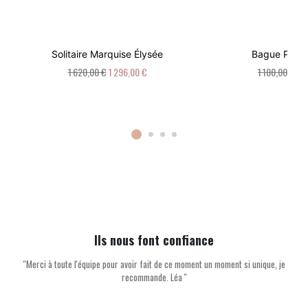
Solitaire Marquise Élysée
Bague Palai
1 620,00 €
1 296,00 €
1 100,00 €
88
Ils nous font confiance
''Merci à toute l'équipe pour avoir fait de ce moment un moment si unique, je
recommande. Léa ''