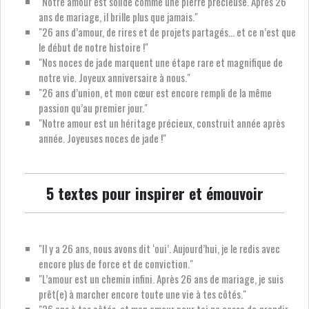
"Notre amour est solide comme une pierre précieuse. Après 26
ans de mariage, il brille plus que jamais."
"26 ans d’amour, de rires et de projets partagés… et ce n’est que
le début de notre histoire !"
"Nos noces de jade marquent une étape rare et magnifique de
notre vie. Joyeux anniversaire à nous."
"26 ans d’union, et mon cœur est encore rempli de la même
passion qu’au premier jour."
"Notre amour est un héritage précieux, construit année après
année. Joyeuses noces de jade !"
5 textes pour inspirer et émouvoir
"Il y a 26 ans, nous avons dit ‘oui’. Aujourd’hui, je le redis avec
encore plus de force et de conviction."
"L’amour est un chemin infini. Après 26 ans de mariage, je suis
prêt(e) à marcher encore toute une vie à tes côtés."