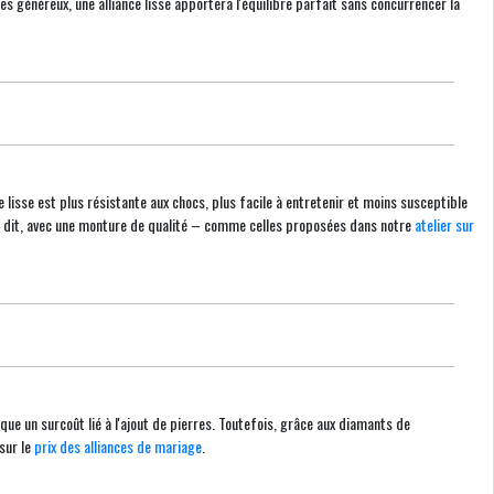
s généreux, une alliance lisse apportera l'équilibre parfait sans concurrencer la
e lisse est plus résistante aux chocs, plus facile à entretenir et moins susceptible
ela dit, avec une monture de qualité – comme celles proposées dans notre
atelier sur
que un surcoût lié à l'ajout de pierres. Toutefois, grâce aux diamants de
sur le
prix des alliances de mariage
.