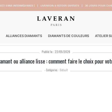
RECT SANS INTERMÉDIAIRES |
|
LIVRAISON & RETOUR GRATUITS
|
30 JOURS POUR CHAN
ALLIANCES DIAMANTS
DIAMANTS DE COULEURS
ATELIER 
Publié le : 22/05/2026
iamant ou alliance lisse : comment faire le choix pour vo
- Catégories :
Default