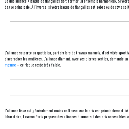
Le duo alliance + bague de fiançailles doit former un ensemble harmonieux. Si votr
bague principale. À l'inverse, si votre bague de fiançailles est sobre ou de style sol
L'alliance se porte au quotidien, parfois lors de travaux manuels, d'activités sporti
d'accrocher les matières. L'alliance diamant, avec ses pierres serties, demande un
mesure
– ce risque reste très faible.
L'alliance lisse est généralement moins coûteuse, car le prix est principalement lié
laboratoire, Laveran Paris propose des alliances diamants à des prix accessibles s