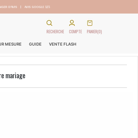
GER D’AVIS
|
AVIS GOOGLE 5/5
RECHERCHE
COMPTE
PANIER
(0)
SUR MESURE
GUIDE
VENTE FLASH
tre mariage