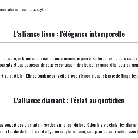
damentalement ces deux styles.
L'alliance lisse : l'élégance intemporelle
ux – or jaune, or blanc ou or rose – sans ornement ni pierre. Sa force réside dans sa so
parents et que beaucoup de couples continuent de plébisciter aujourd'hui pour sa signif
nt au quotidien. Elle se combine sans effort avec n'importe quelle bague de fiançailles.
L'alliance diamant : l'éclat au quotidien
s souvent des diamants – serties sur le tour du jonc. Selon le style choisi, les diaman
une touche de lumière et d'élégance supplémentaire, sans pour autant rivaliser avec la