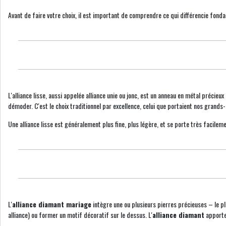
Avant de faire votre choix, il est important de comprendre ce qui différencie fon
L'alliance lisse, aussi appelée alliance unie ou jonc, est un anneau en métal précie
démoder. C'est le choix traditionnel par excellence, celui que portaient nos grands-
Une alliance lisse est généralement plus fine, plus légère, et se porte très facileme
L'
alliance diamant mariage
intègre une ou plusieurs pierres précieuses – le plu
alliance) ou former un motif décoratif sur le dessus. L'
alliance diamant
apporte 