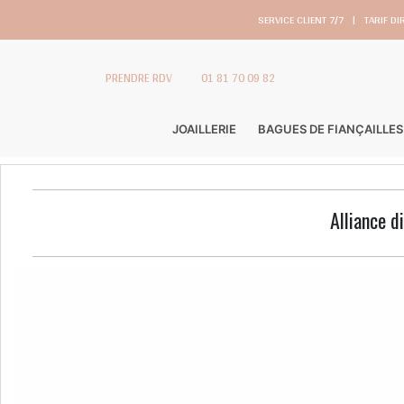
SERVICE CLIENT 7/7
|
TARIF DI
PRENDRE RDV
01 81 70 09 82
JOAILLERIE
BAGUES DE FIANÇAILLES
Alliance d