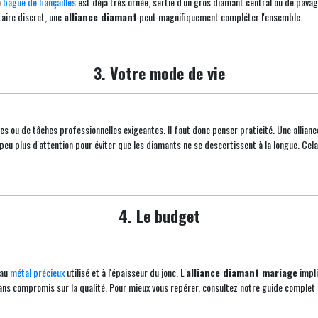
e
bague de fiançailles
est déjà très ornée, sertie d'un gros diamant central ou de pavage
itaire discret, une
alliance diamant
peut magnifiquement compléter l'ensemble.
3. Votre mode de vie
ves ou de tâches professionnelles exigeantes. Il faut donc penser praticité. Une allianc
 peu plus d'attention pour éviter que les diamants ne se descertissent à la longue. C
4. Le budget
 au
métal précieux
utilisé et à l'épaisseur du jonc. L'
alliance diamant mariage
impli
ans compromis sur la qualité. Pour mieux vous repérer, consultez notre guide complet 