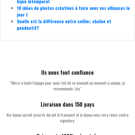
bijou intemporel
10 idées de photos créatives à faire avec vos alliances le
jour J
Quelle est la différence entre collier, chaîne et
pendentif?
Ils nous font confiance
''Merci à toute l'équipe pour avoir fait de ce moment un moment si unique, je
recommande. Léa ''
Livraison dans 150 pays
Vos bijoux seront assurés durant le transport et le bijoux vous sera remis contre
signature.